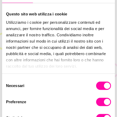
Questo sito web utilizza i cookie
Utilizziamo i cookie per personalizzare contenuti ed
annunci, per fornire funzionalità dei social media e per
analizzare il nostro traffico. Condividiamo inoltre
informazioni sul modo in cui utilizzi il nostro sito con i
nostri partner che si occupano di analisi dei dati web,
pubblicità e social media, i quali potrebbero combinarle
con altre informazioni che hai fornito loro o che hanno
raccolto dal tuo utilizzo dei loro servizi.
S
Necessari
e
l
26 Novembre 2025
e
Event Marketing – Gli Eventi per la
Preferenze
z
Comunicazione Digitale
i