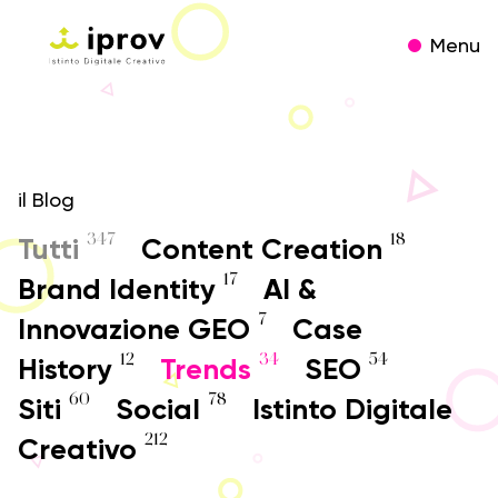
Menu
il Blog
347
18
Tutti
Content Creation
17
Brand Identity
AI &
7
Innovazione GEO
Case
12
34
54
History
Trends
SEO
60
78
Siti
Social
Istinto Digitale
212
Creativo