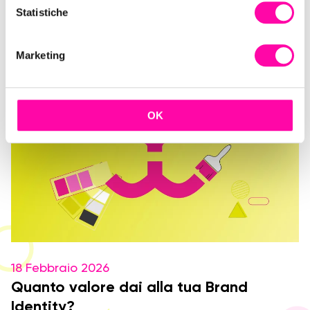
o
Statistiche
Istinto Digitale Creativo
n
e
Marketing
d
e
l
c
OK
o
n
s
e
n
s
o
18 Febbraio 2026
Quanto valore dai alla tua Brand
Identity?