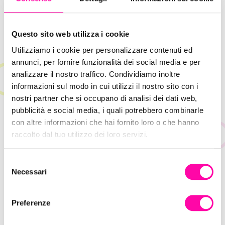
Questo sito web utilizza i cookie
Utilizziamo i cookie per personalizzare contenuti ed
annunci, per fornire funzionalità dei social media e per
analizzare il nostro traffico. Condividiamo inoltre
informazioni sul modo in cui utilizzi il nostro sito con i
nostri partner che si occupano di analisi dei dati web,
pubblicità e social media, i quali potrebbero combinarle
con altre informazioni che hai fornito loro o che hanno
raccolto dal tuo utilizzo dei loro servizi.
S
Necessari
e
4 Marzo 2026
l
Perché servono ancora le Newsletter?
e
Preferenze
z
Brand Identity
Content Creation
i