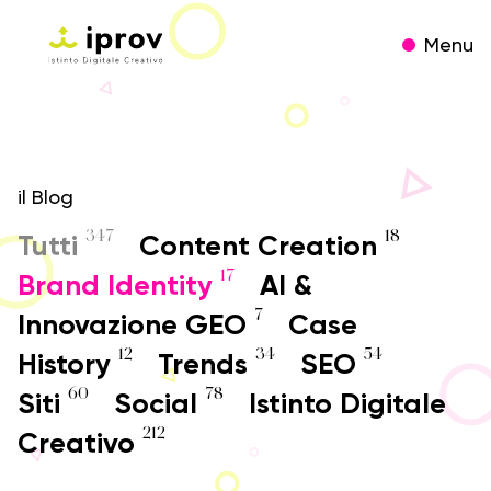
Menu
il Blog
347
18
Tutti
Content Creation
17
Brand Identity
AI &
7
Innovazione GEO
Case
12
34
54
History
Trends
SEO
60
78
Siti
Social
Istinto Digitale
212
Creativo