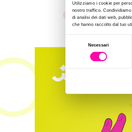
Utilizziamo i cookie per perso
nostro traffico. Condividiamo 
Brand Identity
Content Cre
di analisi dei dati web, pubbl
che hanno raccolto dal tuo uti
S
Necessari
e
l
e
z
i
o
n
e
d
e
l
c
o