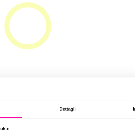
ce un logo: le 
Dettagli
ire
ookie