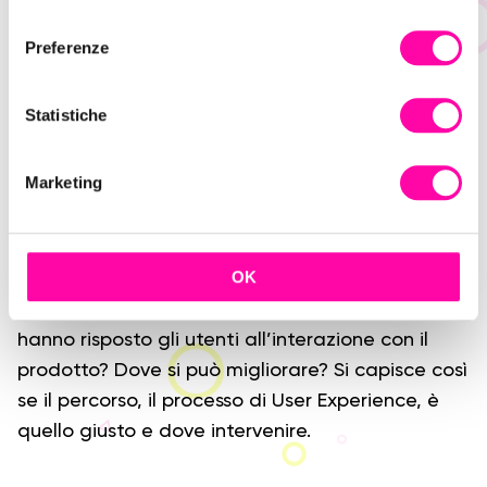
l
Ed è il momento di provarlo con
test interni, test
e
agli utenti in target, A/B testing
e lancio di
Preferenze
z
versioni beta.
i
o
Statistiche
n
Processo di UX
e
Marketing
d
Il processo di UX deve essere:
interattivo, user-
e
l
centrico
e basato sui
feedback degli utenti.
c
OK
Va analizzato quanto emerso dai test:
il
o
processo funziona? Quali sono gli errori? Come
n
hanno risposto gli utenti all’interazione con il
s
prodotto? Dove si può migliorare? Si capisce così
e
se il percorso, il processo di User Experience, è
n
s
quello giusto e dove intervenire.
o