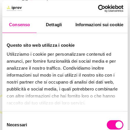
UX Design: quello che devi sapere
Consenso
Dettagli
Informazioni sui cookie
sulla User Experience
Questo sito web utilizza i cookie
Il concept diventa concreto: si parte da
bozze,
sketch iniziali, wireframe, prototipi o mockup.
Utilizziamo i cookie per personalizzare contenuti ed
annunci, per fornire funzionalità dei social media e per
Si delinea la struttura, il layout e i macro-
analizzare il nostro traffico. Condividiamo inoltre
contenuti per
simulare le esperienze di utilizzo.
informazioni sul modo in cui utilizzi il nostro sito con i
nostri partner che si occupano di analisi dei dati web,
pubblicità e social media, i quali potrebbero combinarle
Produzione
con altre informazioni che hai fornito loro o che hanno
raccolto dal tuo utilizzo dei loro servizi.
Sviluppo tecnico + Design + test.
Le idee diventano il prodotto nella sua versione
S
Necessari
quasi definitiva.
e