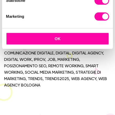
o
Statistiche
efficacia.
n
e
Marketing
d
Prendiamo un caffè?
e
l
c
OK
o
TAG:
AGENZIA DI COMUNICAZIONE
,
BRANDING
,
n
COMUNICAZIONE DIGITALE
,
DIGITAL
,
DIGITAL AGENCY
,
s
DIGITAL WORK
,
IPROV
,
JOB
,
MARKETING
,
e
POSIZIONAMENTO SEO
,
REMOTE WORKING
,
SMART
n
WORKING
,
SOCIAL MEDIA MARKETING
,
STRATEGIE DI
s
MARKETING
,
TRENDS
,
TRENDS2025
,
WEB AGENCY
,
WEB
o
AGENCY BOLOGNA