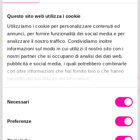
Iprov: stare bene per lavorare
meglio
Questo sito web utilizza i cookie
Utilizziamo i cookie per personalizzare contenuti ed
annunci, per fornire funzionalità dei social media e per
Le agenzie digitali stanno ridefinendo il
analizzare il nostro traffico. Condividiamo inoltre
concetto di lavoro,
integrando flessibilità,
informazioni sul modo in cui utilizzi il nostro sito con i
creatività e tecnologia per affrontare le sfide
nostri partner che si occupano di analisi dei dati web,
del mercato moderno
. Collaborare con
partner
pubblicità e social media, i quali potrebbero combinarle
digitali esperti
, come la
Digital Agency IPROV,
è
con altre informazioni che hai fornito loro o che hanno
essenziale per le aziende che desiderano
raccolto dal tuo utilizzo dei loro servizi.
innovare, crescere e prosperare in un ambiente
in continua evoluzione
S
Necessari
e
Affidarsi a
professionisti del settore
consente
l
alle aziende di
concentrarsi sul proprio core
e
Preferenze
z
business, migliorare l’efficienza operativa e
i
raggiungere i propri obiettivi con maggiore