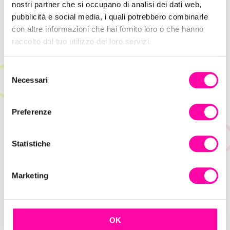
nostri partner che si occupano di analisi dei dati web,
pubblicità e social media, i quali potrebbero combinarle
con altre informazioni che hai fornito loro o che hanno
raccolto dal tuo utilizzo dei loro servizi.
24 Settembre 2020
Perché gli utenti abbandonano il tuo
S
sito?
Necessari
e
l
SEO
Siti
e
Preferenze
z
i
o
Statistiche
n
e
Marketing
d
e
l
c
OK
o