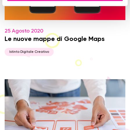
n
s
e
n
25 Agosto 2020
s
Le nuove mappe di Google Maps
o
Istinto Digitale Creativo