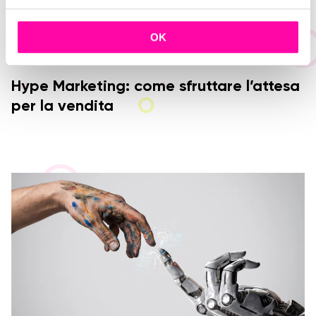
l
c
OK
o
n
s
Hype Marketing: come sfruttare l’attesa
e
per la vendita
n
s
o