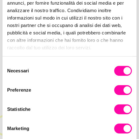
annunci, per fornire funzionalità dei social media e per
analizzare il nostro traffico. Condividiamo inoltre
informazioni sul modo in cui utilizzi il nostro sito con i
nostri partner che si occupano di analisi dei dati web,
pubblicità e social media, i quali potrebbero combinarle
con altre informazioni che hai fornito loro o che hanno
raccolto dal tuo utilizzo dei loro servizi.
Salpa a bordo con Iprov Digital Agency!
S
Necessari
e
l
e
Preferenze
z
i
o
Statistiche
n
e
Marketing
d
e