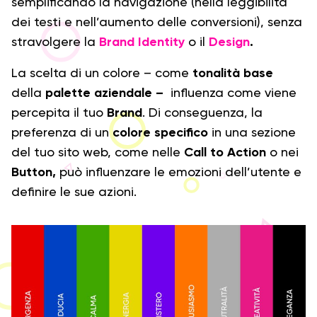
semplificando la navigazione (nella leggibilità
dei testi e nell’aumento delle conversioni), senza
stravolgere la
Brand Identity
o il
Design
.
La scelta di un colore – come
tonalità base
della
palette aziendale –
influenza come viene
percepita il tuo
Brand
. Di conseguenza, la
preferenza di un
colore specifico
in una sezione
del tuo sito web, come nelle
Call to Action
o nei
Button,
può influenzare le emozioni dell’utente e
definire le sue azioni.