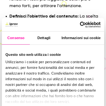
meno forti, per attirare l’attenzione.
Definisci l’obiettivo del contenuto:
La scelta
del colore sarà influenzata anche dalla
funzione del contenuto (se dovrà rilassare o
emozionare l’utente)
Consenso
Dettagli
Informazioni sui cookie
Analizza il target e il contesto culturale:
Ogni
tonalità di colore
può avere un effetto diverso
Questo sito web utilizza i cookie
su diverse audience, quindi è necessario
Utilizziamo i cookie per personalizzare contenuti ed
analizzare l’utente medio
annunci, per fornire funzionalità dei social media e per
analizzare il nostro traffico. Condividiamo inoltre
Verifica la UX Experience del contenuto:
informazioni sul modo in cui utilizzi il nostro sito con i
Alcuni test possono indicare se i
colori
nostri partner che si occupano di analisi dei dati web,
selezionati possono essere coerenti o meno
pubblicità e social media, i quali potrebbero combinarle
con altre informazioni che hai fornito loro o che hanno
con l’obiettivo.
raccolto dal tuo utilizzo dei loro servizi.