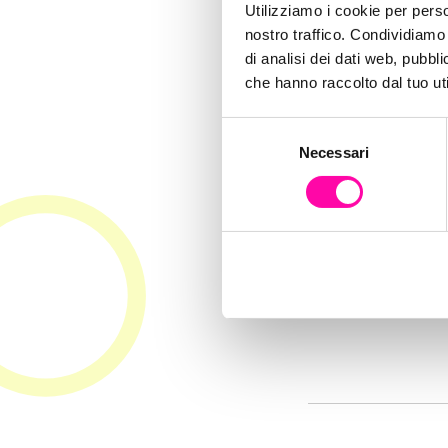
fur
Utilizziamo i cookie per perso
nostro traffico. Condividiamo 
di analisi dei dati web, pubbl
che hanno raccolto dal tuo uti
S
Necessari
e
l
e
z
i
o
n
e
d
e
l
c
o