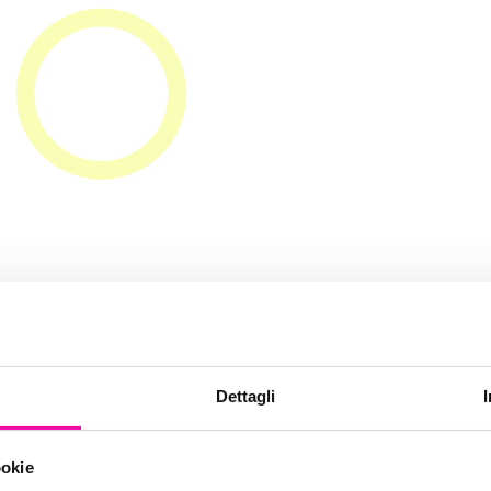
iprov-mida
Dettagli
ookie