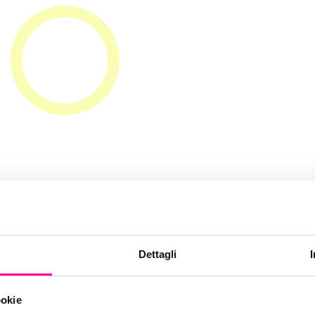
isivi 2016 per la
Dettagli
azione e la pub
ookie