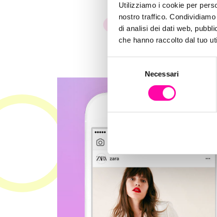
Utilizziamo i cookie per perso
nostro traffico. Condividiamo 
Istinto Digitale Creativo
di analisi dei dati web, pubbl
che hanno raccolto dal tuo uti
S
Necessari
e
l
e
z
i
o
n
e
d
e
l
c
o