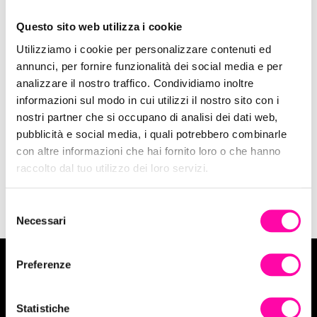
Questo sito web utilizza i cookie
Utilizziamo i cookie per personalizzare contenuti ed
annunci, per fornire funzionalità dei social media e per
12 Febbraio 2016
analizzare il nostro traffico. Condividiamo inoltre
I trend visivi 2016 per la comunicazione
informazioni sul modo in cui utilizzi il nostro sito con i
e la pubblicità
nostri partner che si occupano di analisi dei dati web,
pubblicità e social media, i quali potrebbero combinarle
con altre informazioni che hai fornito loro o che hanno
Istinto Digitale Creativo
raccolto dal tuo utilizzo dei loro servizi.
S
Necessari
e
l
e
Preferenze
z
Vuoi tuffarti in un progetto Digital?
i
o
Statistiche