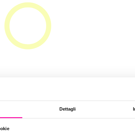
Strategy: la str
Dettagli
 per la tua azi
ookie