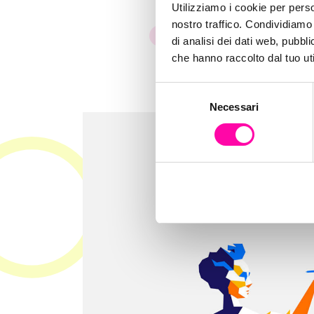
Utilizziamo i cookie per perso
nostro traffico. Condividiamo 
Istinto Digitale Creativo
di analisi dei dati web, pubbl
che hanno raccolto dal tuo uti
S
Necessari
e
l
e
z
i
o
n
e
d
e
l
c
o