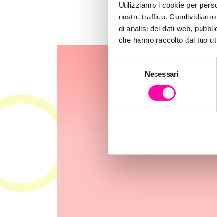
Utilizziamo i cookie per perso
nostro traffico. Condividiamo 
di analisi dei dati web, pubbl
che hanno raccolto dal tuo uti
S
Necessari
e
l
e
z
i
o
n
e
d
e
l
c
o