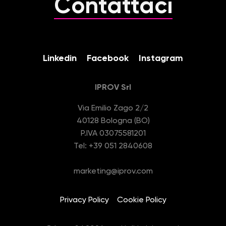
Contattaci
n
s
o
Linkedin
Facebook
Instagram
IPROV Srl
Via Emilio Zago 2/2
40128 Bologna (BO)
P.IVA 03075581201
Tel: +39 051 2840608
marketing@iprov.com
Privacy Policy
Cookie Policy