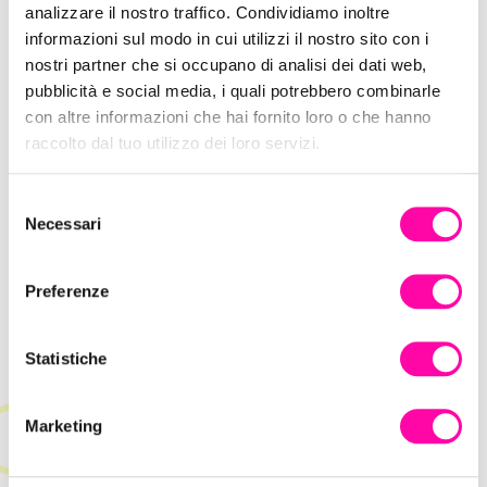
analizzare il nostro traffico. Condividiamo inoltre
informazioni sul modo in cui utilizzi il nostro sito con i
nostri partner che si occupano di analisi dei dati web,
pubblicità e social media, i quali potrebbero combinarle
con altre informazioni che hai fornito loro o che hanno
raccolto dal tuo utilizzo dei loro servizi.
Salpa a bordo con Iprov Digital Agency!
S
Necessari
e
l
e
Preferenze
z
i
o
Statistiche
n
e
Marketing
d
e