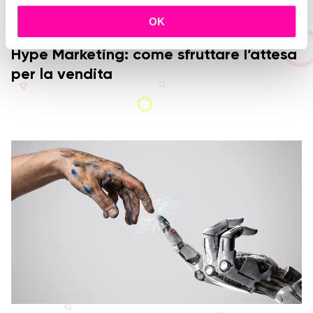
l
c
OK
o
n
Hype Marketing: come sfruttare l’attesa
s
per la vendita
e
n
s
o