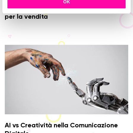
c
OK
o
Hype Marketing: come sfruttare l’attesa
n
per la vendita
s
e
n
s
o
AI vs Creatività nella Comunicazione