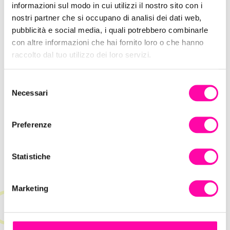
informazioni sul modo in cui utilizzi il nostro sito con i
nostri partner che si occupano di analisi dei dati web,
pubblicità e social media, i quali potrebbero combinarle
con altre informazioni che hai fornito loro o che hanno
raccolto dal tuo utilizzo dei loro servizi.
Salpa a bordo con Iprov Digital Agency!
S
Necessari
e
l
e
Preferenze
z
i
o
Statistiche
n
e
Marketing
d
e
l