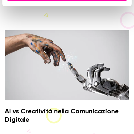
per la vendita
n
s
e
n
s
o
AI vs Creatività nella Comunicazione
Digitale