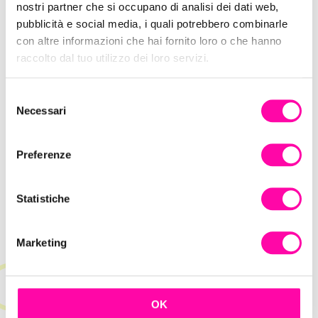
nostri partner che si occupano di analisi dei dati web,
pubblicità e social media, i quali potrebbero combinarle
con altre informazioni che hai fornito loro o che hanno
Salpa a bordo con Iprov Digital Agency!
raccolto dal tuo utilizzo dei loro servizi.
S
Necessari
e
l
e
Preferenze
z
i
o
Statistiche
n
e
Marketing
d
e
l
c
Hype Marketing: come sfruttare l’attesa
OK
o