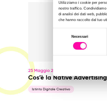
Utilizziamo i cookie per perso
nostro traffico. Condividiamo 
di analisi dei dati web, pubbl
che hanno raccolto dal tuo uti
S
Necessari
e
l
e
z
i
o
25 Maggio 2016
n
e
Cos’è la Native Advertisin
d
e
Istinto Digitale Creativo
l
c
o