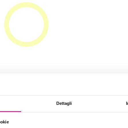
advertising def
Dettagli
ookie