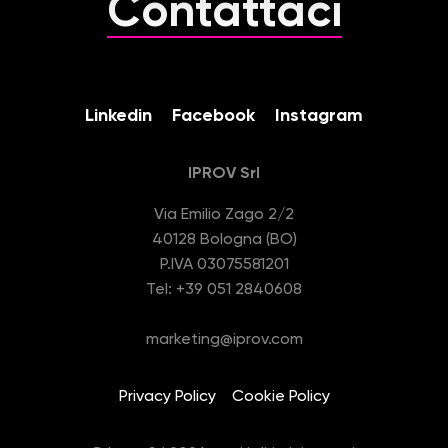
Contattaci
n
s
o
Linkedin
Facebook
Instagram
IPROV Srl
Via Emilio Zago 2/2
40128 Bologna (BO)
P.IVA 03075581201
Tel: +39 051 2840608
marketing@iprov.com
Privacy Policy
Cookie Policy