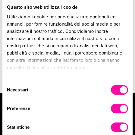
Questo sito web utilizza i cookie
Utilizziamo i cookie per personalizzare contenuti ed
annunci, per fornire funzionalità dei social media e per
analizzare il nostro traffico. Condividiamo inoltre
17 Gennaio 2018
informazioni sul modo in cui utilizzi il nostro sito con i
Come fare un Calendario Social?
nostri partner che si occupano di analisi dei dati web,
pubblicità e social media, i quali potrebbero combinarle
Social
con altre informazioni che hai fornito loro o che hanno
raccolto dal tuo utilizzo dei loro servizi.
S
Necessari
e
l
e
Preferenze
z
Vuoi tuffarti in un progetto Digital?
i
o
Statistiche
Contattaci
n