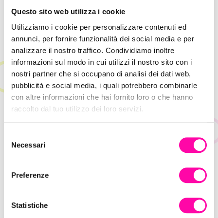
Questo sito web utilizza i cookie
Utilizziamo i cookie per personalizzare contenuti ed
annunci, per fornire funzionalità dei social media e per
analizzare il nostro traffico. Condividiamo inoltre
informazioni sul modo in cui utilizzi il nostro sito con i
nostri partner che si occupano di analisi dei dati web,
pubblicità e social media, i quali potrebbero combinarle
con altre informazioni che hai fornito loro o che hanno
raccolto dal tuo utilizzo dei loro servizi.
23 Aprile 2025
S
Necessari
Contenuti 4.0: (Ri) scrivi la storia con l’AI
e
l
AI & Innovazione GEO
Istinto Digitale Creativo
SEO
e
Preferenze
z
Social
Trends
i
o
Statistiche
n