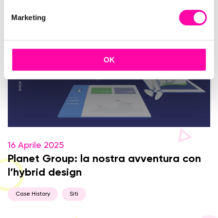
e
Marketing
d
e
l
c
OK
o
n
s
e
n
s
o
16 Aprile 2025
Planet Group: la nostra avventura con
l’hybrid design
Case History
Siti