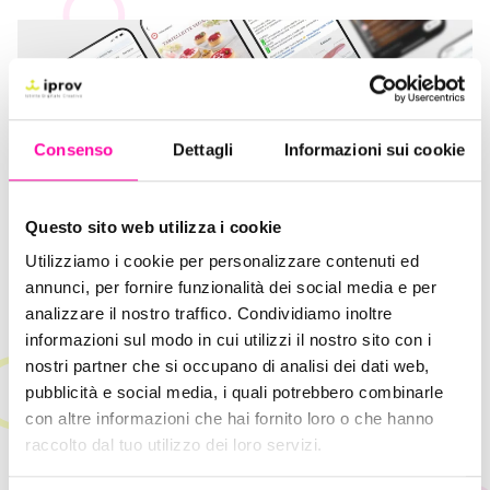
Consenso
Dettagli
Informazioni sui cookie
Questo sito web utilizza i cookie
Utilizziamo i cookie per personalizzare contenuti ed
annunci, per fornire funzionalità dei social media e per
analizzare il nostro traffico. Condividiamo inoltre
informazioni sul modo in cui utilizzi il nostro sito con i
Iprov Digital Agency: i nostri
nostri partner che si occupano di analisi dei dati web,
servizi
pubblicità e social media, i quali potrebbero combinarle
con altre informazioni che hai fornito loro o che hanno
Con una combinazione di professionalità,
raccolto dal tuo utilizzo dei loro servizi.
creatività e originalità,
Iprov
offre un
supporto a