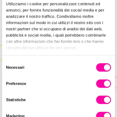
Utilizziamo i cookie per personalizzare contenuti ed
annunci, per fornire funzionalità dei social media e per
analizzare il nostro traffico. Condividiamo inoltre
informazioni sul modo in cui utilizzi il nostro sito con i
nostri partner che si occupano di analisi dei dati web,
pubblicità e social media, i quali potrebbero combinarle
con altre informazioni che hai fornito loro o che hanno
Hype Marketing: come sfruttare l’attesa
raccolto dal tuo utilizzo dei loro servizi.
per la vendita
S
Necessari
e
l
e
Preferenze
z
i
o
Statistiche
n
e
Marketing