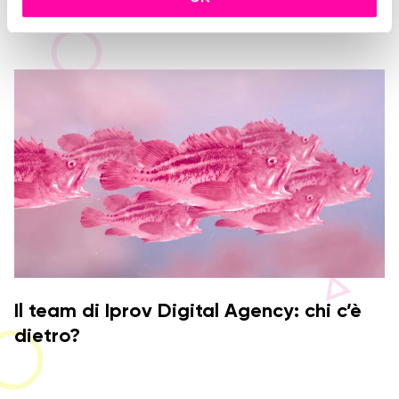
o
n
s
e
n
s
o
Il team di Iprov Digital Agency: chi c’è
dietro?