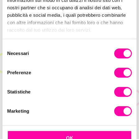
informazioni sul modo in cui utilizzi il nostro sito con i
Hype Marketing: come sfruttare l’attesa
nostri partner che si occupano di analisi dei dati web,
per la vendita
pubblicità e social media, i quali potrebbero combinarle
con altre informazioni che hai fornito loro o che hanno
raccolto dal tuo utilizzo dei loro servizi.
S
Necessari
e
l
e
Preferenze
z
i
o
Statistiche
n
e
Marketing
d
e
AI vs Creatività nella Comunicazione
l
Digitale
c
OK