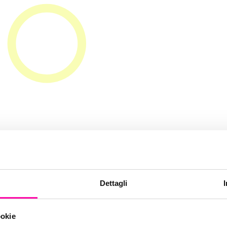
aison-dolc
Dettagli
ookie