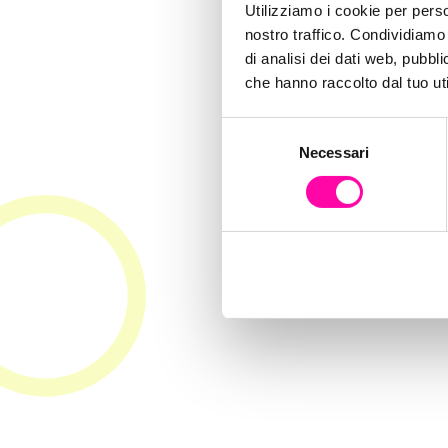
ec
Utilizziamo i cookie per perso
nostro traffico. Condividiamo 
di analisi dei dati web, pubbl
po
che hanno raccolto dal tuo uti
S
Necessari
e
seo
l
e
z
i
o
n
e
d
e
l
c
o