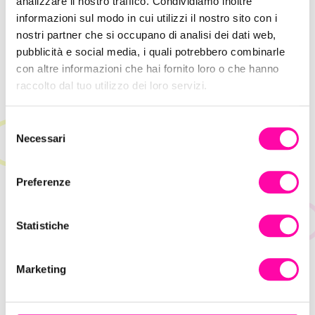
analizzare il nostro traffico. Condividiamo inoltre
informazioni sul modo in cui utilizzi il nostro sito con i
nostri partner che si occupano di analisi dei dati web,
Hype Marketing: come sfruttare l’attesa
pubblicità e social media, i quali potrebbero combinarle
per la vendita
con altre informazioni che hai fornito loro o che hanno
raccolto dal tuo utilizzo dei loro servizi.
S
Necessari
e
l
e
Preferenze
z
i
o
Statistiche
n
e
Marketing
d
e
l