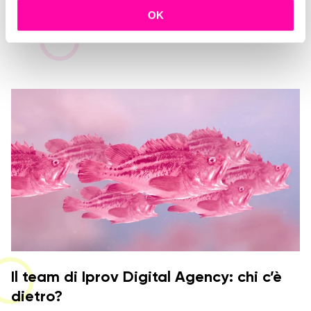
AI vs Creatività nella Comunicazione
c
OK
Digitale
o
n
s
e
n
s
o
Il team di Iprov Digital Agency: chi c’è
dietro?