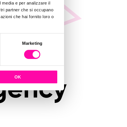
uova-
l media e per analizzare il
ostri partner che si occupano
azioni che hai fornito loro o
l-al-
Marketing
on-
OK
agency