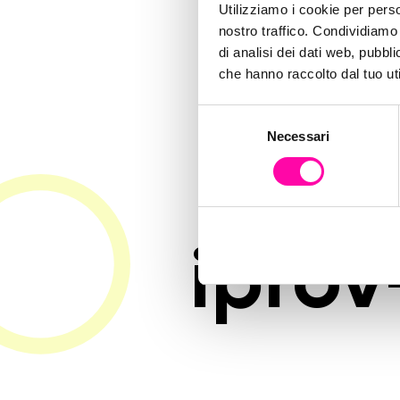
rega
Utilizziamo i cookie per perso
nostro traffico. Condividiamo 
di analisi dei dati web, pubbl
iden
che hanno raccolto dal tuo uti
S
Necessari
e
tu
l
e
z
i
o
iprov
n
e
d
e
l
c
o