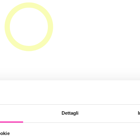
atale-202
Dettagli
ookie