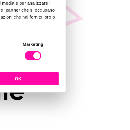
ting-
l media e per analizzare il
ostri partner che si occupano
azioni che hai fornito loro o
e-
Marketing
rso-
OK
le