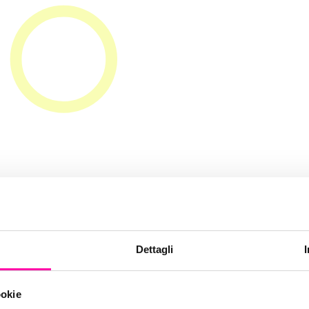
prov-digita
Dettagli
ookie