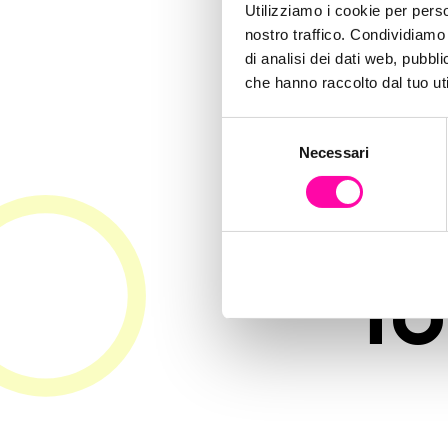
agen
Utilizziamo i cookie per perso
nostro traffico. Condividiamo 
di analisi dei dati web, pubbl
b
che hanno raccolto dal tuo uti
S
Necessari
e
ini
l
e
z
i
o
f
n
e
d
e
l
c
o