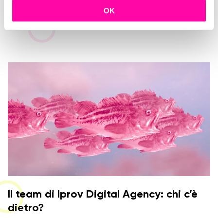
AI vs Creatività nella Comunicazione
c
OK
Digitale
o
n
s
e
n
s
o
Il team di Iprov Digital Agency: chi c’è
dietro?