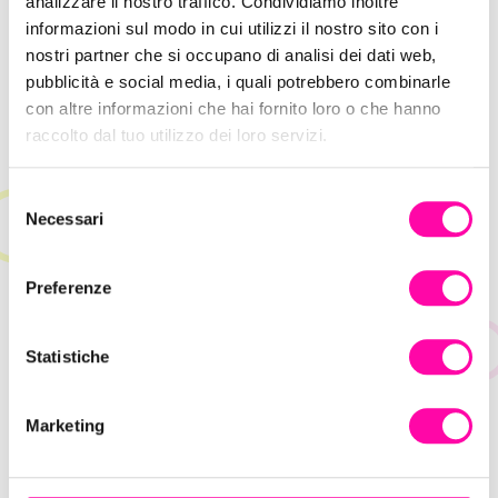
analizzare il nostro traffico. Condividiamo inoltre
informazioni sul modo in cui utilizzi il nostro sito con i
nostri partner che si occupano di analisi dei dati web,
Hype Marketing: come sfruttare l’attesa
pubblicità e social media, i quali potrebbero combinarle
per la vendita
con altre informazioni che hai fornito loro o che hanno
raccolto dal tuo utilizzo dei loro servizi.
S
Necessari
e
l
e
Preferenze
z
i
o
Statistiche
n
e
Marketing
d
e
l