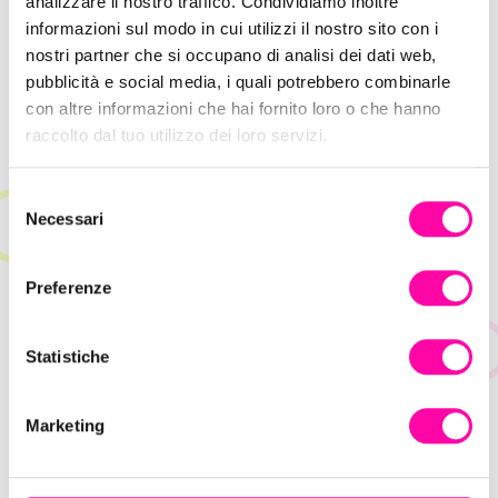
analizzare il nostro traffico. Condividiamo inoltre
informazioni sul modo in cui utilizzi il nostro sito con i
nostri partner che si occupano di analisi dei dati web,
Hype Marketing: come sfruttare l’attesa
pubblicità e social media, i quali potrebbero combinarle
per la vendita
con altre informazioni che hai fornito loro o che hanno
raccolto dal tuo utilizzo dei loro servizi.
S
Necessari
e
l
e
Preferenze
z
i
o
Statistiche
n
e
Marketing
d
e
l