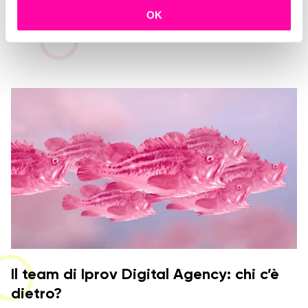
AI vs Creatività nella Comunicazione
c
OK
Digitale
o
n
s
e
n
s
o
Il team di Iprov Digital Agency: chi c’è
dietro?