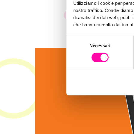
Utilizziamo i cookie per perso
nostro traffico. Condividiamo 
Siti
di analisi dei dati web, pubbl
che hanno raccolto dal tuo uti
S
Necessari
e
l
e
z
i
o
n
e
d
e
l
c
o