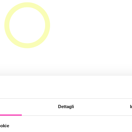
ce bellezza e
Dettagli
i: un caso di s
ookie