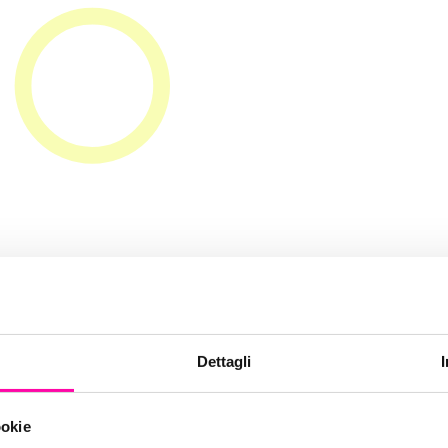
ent-marke
Dettagli
ookie