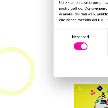
tool
Utilizziamo i cookie per perso
nostro traffico. Condividiamo 
di analisi dei dati web, pubbl
i
che hanno raccolto dal tuo uti
S
Necessari
e
l
e
z
i
o
n
e
d
e
l
c
o