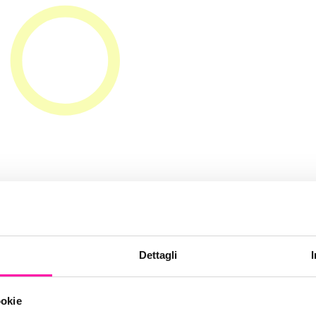
-la-psicol
Dettagli
ookie