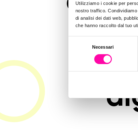
dei-c
Utilizziamo i cookie per perso
nostro traffico. Condividiamo 
di analisi dei dati web, pubbl
le-
che hanno raccolto dal tuo uti
S
Necessari
e
con
l
e
z
i
o
di
n
e
d
e
l
c
o