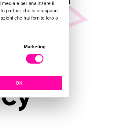
uenza-
l media e per analizzare il
ostri partner che si occupano
azioni che hai fornito loro o
-le-
Marketing
rov-
OK
ncy