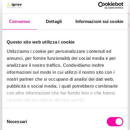
Il tuo obiettivo è la vendita?
Puoi portare un cliente a scegliere un
Consenso
Dettagli
Informazioni sui cookie
determinato prodotto grazie a una scrittura SEO
ad hoc.
Questo sito web utilizza i cookie
Vuoi dare uno sprint ai tuoi contenuti?
Utilizziamo i cookie per personalizzare contenuti ed
Copywriting per Siti Web, Blog, Newsletter,
annunci, per fornire funzionalità dei social media e per
presentazioni.
analizzare il nostro traffico. Condividiamo inoltre
informazioni sul modo in cui utilizzi il nostro sito con i
nostri partner che si occupano di analisi dei dati web,
Cerchi una consulenza SEO?
pubblicità e social media, i quali potrebbero combinarle
con altre informazioni che hai fornito loro o che hanno
Contattaci!
raccolto dal tuo utilizzo dei loro servizi.
S
Necessari
TAG:
AGENZIA DI COMUNICAZIONE BOLOGNA
,
e
CONTENUTI SEO
,
DIGITAL AGENCY
,
IPROV
,
l