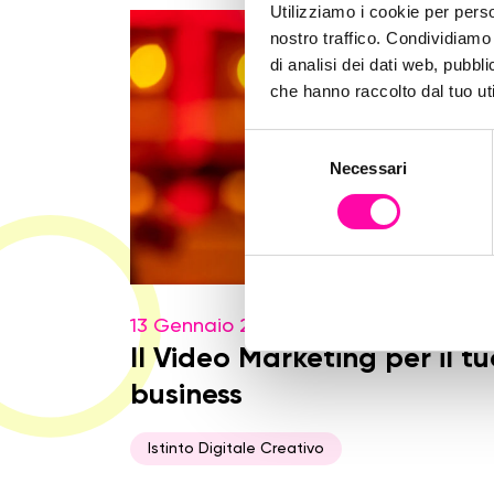
Utilizziamo i cookie per perso
nostro traffico. Condividiamo 
di analisi dei dati web, pubbl
che hanno raccolto dal tuo uti
S
Necessari
e
l
e
z
i
o
13 Gennaio 2020
n
e
Il Video Marketing per il t
d
business
e
l
Istinto Digitale Creativo
c
o