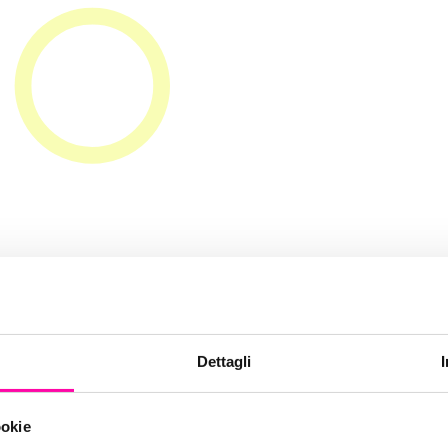
video lovers
Dettagli
ookie