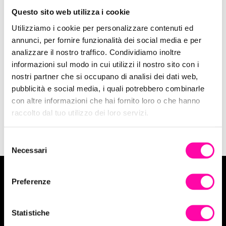
Questo sito web utilizza i cookie
Utilizziamo i cookie per personalizzare contenuti ed
annunci, per fornire funzionalità dei social media e per
analizzare il nostro traffico. Condividiamo inoltre
12 Novembre 2019
informazioni sul modo in cui utilizzi il nostro sito con i
TIK TOK Mania
nostri partner che si occupano di analisi dei dati web,
pubblicità e social media, i quali potrebbero combinarle
Social
con altre informazioni che hai fornito loro o che hanno
raccolto dal tuo utilizzo dei loro servizi.
S
Necessari
e
l
e
Preferenze
z
Vuoi tuffarti in un progetto Digital?
i
o
Statistiche
Contattaci
n