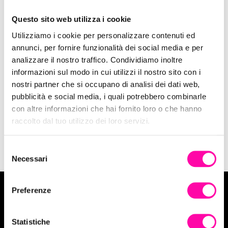
Questo sito web utilizza i cookie
Utilizziamo i cookie per personalizzare contenuti ed
annunci, per fornire funzionalità dei social media e per
22 Luglio 2019
analizzare il nostro traffico. Condividiamo inoltre
Bologna capitale delle tecnologie per
informazioni sul modo in cui utilizzi il nostro sito con i
l’inclusione
nostri partner che si occupano di analisi dei dati web,
pubblicità e social media, i quali potrebbero combinarle
con altre informazioni che hai fornito loro o che hanno
Istinto Digitale Creativo
raccolto dal tuo utilizzo dei loro servizi.
S
Necessari
e
l
e
Preferenze
z
Vuoi tuffarti in un progetto Digital?
i
o
Statistiche