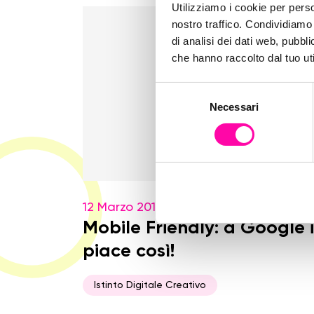
Utilizziamo i cookie per perso
nostro traffico. Condividiamo 
di analisi dei dati web, pubbl
che hanno raccolto dal tuo uti
S
Necessari
e
l
e
z
i
o
12 Marzo 2015
n
e
Mobile Friendly: a Google il
d
piace così!
e
l
Istinto Digitale Creativo
c
o