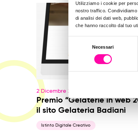
Utilizziamo i cookie per perso
nostro traffico. Condividiamo 
di analisi dei dati web, pubbl
che hanno raccolto dal tuo uti
S
Necessari
e
l
e
z
i
o
2 Dicembre 2016
n
e
Premio “Gelaterie in web 2
d
il sito Gelateria Badiani
e
l
Istinto Digitale Creativo
c
o