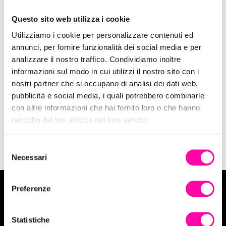
Questo sito web utilizza i cookie
Utilizziamo i cookie per personalizzare contenuti ed
annunci, per fornire funzionalità dei social media e per
11 Marzo 2020
analizzare il nostro traffico. Condividiamo inoltre
Coronavirus: Stop alle pubblicità di
informazioni sul modo in cui utilizzi il nostro sito con i
mascherine
nostri partner che si occupano di analisi dei dati web,
pubblicità e social media, i quali potrebbero combinarle
con altre informazioni che hai fornito loro o che hanno
Social
raccolto dal tuo utilizzo dei loro servizi.
S
Necessari
e
l
e
Preferenze
z
Vuoi tuffarti in un progetto Digital?
i
o
Statistiche