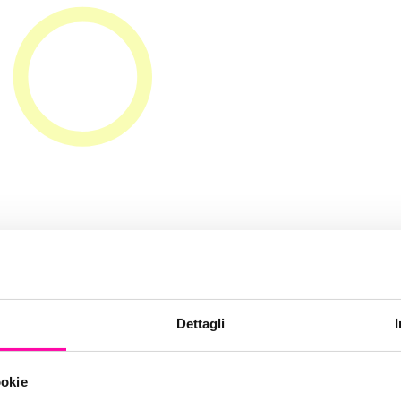
wsletter aziend
Dettagli
ookie