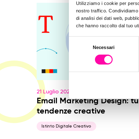
Utilizziamo i cookie per perso
nostro traffico. Condividiamo 
di analisi dei dati web, pubbl
che hanno raccolto dal tuo uti
S
Necessari
e
l
e
z
i
o
21 Luglio 2021
n
e
Email Marketing Design: tu
d
tendenze creative
e
l
Istinto Digitale Creativo
c
o