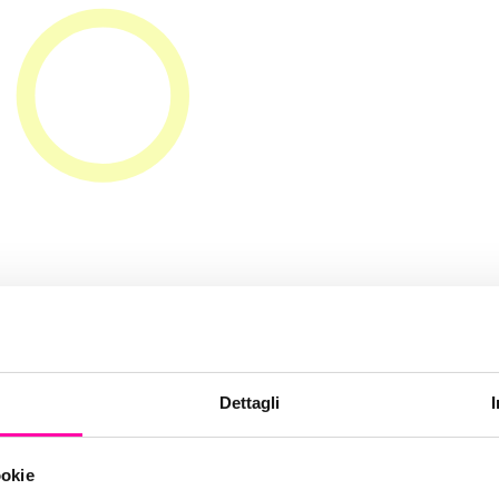
uminazione bol
Dettagli
ookie