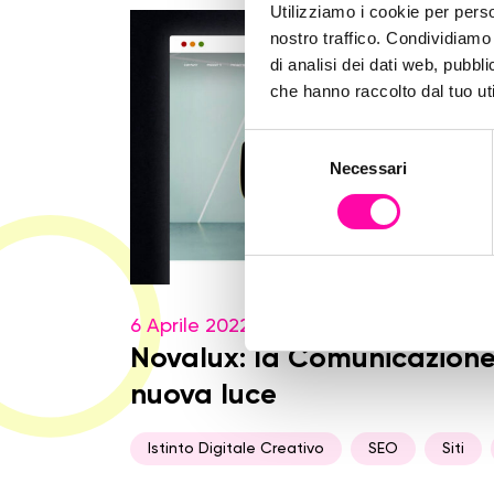
Utilizziamo i cookie per perso
nostro traffico. Condividiamo 
di analisi dei dati web, pubbl
che hanno raccolto dal tuo uti
S
Necessari
e
l
e
z
i
o
6 Aprile 2022
n
e
Novalux: la Comunicazion
d
nuova luce
e
l
Istinto Digitale Creativo
SEO
Siti
c
o