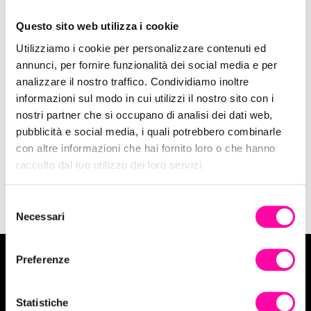
Questo sito web utilizza i cookie
Utilizziamo i cookie per personalizzare contenuti ed
annunci, per fornire funzionalità dei social media e per
15 Aprile 2015
analizzare il nostro traffico. Condividiamo inoltre
Hashtag: come usarli al meglio nei
informazioni sul modo in cui utilizzi il nostro sito con i
diversi Social
nostri partner che si occupano di analisi dei dati web,
pubblicità e social media, i quali potrebbero combinarle
con altre informazioni che hai fornito loro o che hanno
Social
raccolto dal tuo utilizzo dei loro servizi.
S
Necessari
e
l
e
Preferenze
z
Vuoi tuffarti in un progetto Digital?
i
o
Statistiche