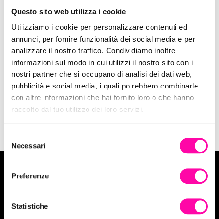
Questo sito web utilizza i cookie
Utilizziamo i cookie per personalizzare contenuti ed
annunci, per fornire funzionalità dei social media e per
analizzare il nostro traffico. Condividiamo inoltre
2 Agosto 2017
informazioni sul modo in cui utilizzi il nostro sito con i
Nuovo outfit per Kontatto
nostri partner che si occupano di analisi dei dati web,
pubblicità e social media, i quali potrebbero combinarle
Siti
con altre informazioni che hai fornito loro o che hanno
raccolto dal tuo utilizzo dei loro servizi.
S
Necessari
e
l
e
Preferenze
z
Vuoi tuffarti in un progetto Digital?
i
o
Statistiche
Contattaci
n