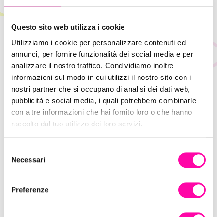
Questo sito web utilizza i cookie
Utilizziamo i cookie per personalizzare contenuti ed
annunci, per fornire funzionalità dei social media e per
4 Giugno 2020
analizzare il nostro traffico. Condividiamo inoltre
Core Web Vitals: come misurare le
informazioni sul modo in cui utilizzi il nostro sito con i
prestazioni del tuo Sito
nostri partner che si occupano di analisi dei dati web,
pubblicità e social media, i quali potrebbero combinarle
con altre informazioni che hai fornito loro o che hanno
Istinto Digitale Creativo
raccolto dal tuo utilizzo dei loro servizi.
S
Necessari
e
l
e
Preferenze
z
i