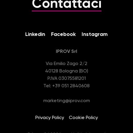
Contattaci
n
s
o
Linkedin
Facebook
Instagram
IPROV Srl
Via Emilio Zago 2/2
40128 Bologna (BO)
P.IVA 03075581201
Tel: +39 051 2840608
marketing@iprov.com
Privacy Policy
Cookie Policy