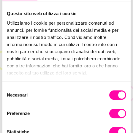
Questo sito web utilizza i cookie
Utilizziamo i cookie per personalizzare contenuti ed
18 Giugno 2021
annunci, per fornire funzionalità dei social media e per
Search Intent: cosa vogliono davvero i
analizzare il nostro traffico. Condividiamo inoltre
tuoi lettori?
informazioni sul modo in cui utilizzi il nostro sito con i
nostri partner che si occupano di analisi dei dati web,
SEO
pubblicità e social media, i quali potrebbero combinarle
con altre informazioni che hai fornito loro o che hanno
raccolto dal tuo utilizzo dei loro servizi.
S
Necessari
e
l
e
Preferenze
z
i
o
Statistiche