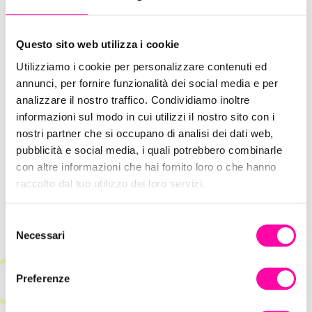
Questo sito web utilizza i cookie
Utilizziamo i cookie per personalizzare contenuti ed
annunci, per fornire funzionalità dei social media e per
2 Maggio 2022
analizzare il nostro traffico. Condividiamo inoltre
Giornata Mondiale dei Blogger: Blog
informazioni sul modo in cui utilizzi il nostro sito con i
per la tua azienda
nostri partner che si occupano di analisi dei dati web,
pubblicità e social media, i quali potrebbero combinarle
con altre informazioni che hai fornito loro o che hanno
Istinto Digitale Creativo
SEO
raccolto dal tuo utilizzo dei loro servizi.
S
Necessari
e
l
e
Preferenze
z
i