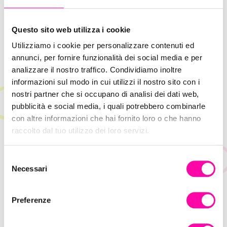
Questo sito web utilizza i cookie
Utilizziamo i cookie per personalizzare contenuti ed
annunci, per fornire funzionalità dei social media e per
analizzare il nostro traffico. Condividiamo inoltre
informazioni sul modo in cui utilizzi il nostro sito con i
nostri partner che si occupano di analisi dei dati web,
pubblicità e social media, i quali potrebbero combinarle
con altre informazioni che hai fornito loro o che hanno
raccolto dal tuo utilizzo dei loro servizi.
S
Hype Marketing: come sfruttare l’attesa
Necessari
e
per la vendita
l
e
Preferenze
z
i