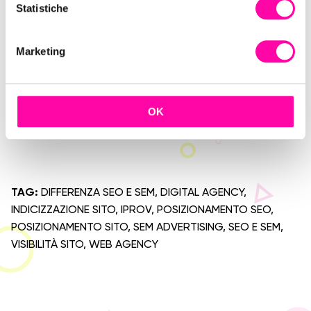
qualità del tuo sito.
o
Statistiche
n
La mossa vincente sarà
integrare la SEM a una
e
strategia SEO.
Marketing
d
e
l
Vuoi ottimizzare il tuo sito?
c
OK
o
Richiedi una Consulenza gratuita!
n
s
e
n
TAG:
DIFFERENZA SEO E SEM
,
DIGITAL AGENCY
,
s
INDICIZZAZIONE SITO
,
IPROV
,
POSIZIONAMENTO SEO
,
o
POSIZIONAMENTO SITO
,
SEM ADVERTISING
,
SEO E SEM
,
VISIBILITÀ SITO
,
WEB AGENCY