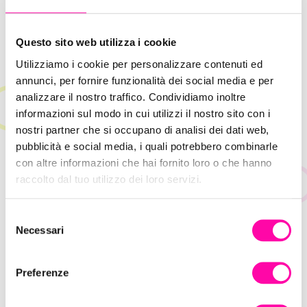
Strategia integrata SEO e SEM:
Questo sito web utilizza i cookie
che vantaggi puoi ottenere?
Utilizziamo i cookie per personalizzare contenuti ed
annunci, per fornire funzionalità dei social media e per
Sia le attività SEO che SEM, possono convivere
analizzare il nostro traffico. Condividiamo inoltre
perfettamente: entrambe le strategie offrono
informazioni sul modo in cui utilizzi il nostro sito con i
benefici alla tua impresa, in primis la
visibilità
nostri partner che si occupano di analisi dei dati web,
online
e il conseguente
aumento di traffico
pubblicità e social media, i quali potrebbero combinarle
con altre informazioni che hai fornito loro o che hanno
verso il tuo sito
che potrebbe tradursi in
raccolto dal tuo utilizzo dei loro servizi.
maggiori conversioni, quindi
più vendite.
E’ importante capire che
la SEO mette le basi
S
Necessari
per la SEM:
senza uno sviluppo ad hoc, contenuti
e
l
ottimizzati e interessanti per gli utenti, landing
e
page, UX, Blog etc. i tuoi sforzi e investimenti
Preferenze
z
SEM non funzioneranno a causa della scarsa
i